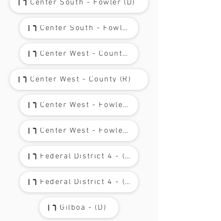
Center South - Fowler (D)
Richland - Earl Park - (D)
Center South - Fowler (R)
Richland - Earl Park - (R)
Center West - County (D)
Union - (D)
Center West - County (R)
Union - (R)
Center West - Fowler (D)
York - (D)
Center West - Fowler (R)
York - (R)
Federal District 4 - (D)
Federal District 4 - (R)
Gilboa - (D)