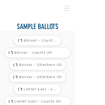
BENTON COUNTY
SAMPLE BALLOTS
Bolivar - County (D)
Bolivar - County (R)
Bolivar - Otterbein (D)
Oak Grove North - Oxford (D)
Bolivar - Otterbein (R)
Oak Grove North - Oxford (R)
Center East - County (D)
Oak Grove South - County (D)
Center East - County (R)
Oak Grove South - County (R)