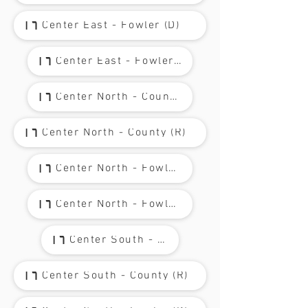
Center East - Fowler (D)
Oak Grove South - Oxford (D)
Center East - Fowler (R)
Oak Grove South - Oxford (R)
Center North - County (D)
Parish Grove - (D)
Center North - County (R)
Parish Grove - (R)
Center North - Fowler (D)
Pine - (D)
Center North - Fowler (R)
Pine - (R)
Center South - County (D)
Richland - County - (D)
Center South - County (R)
Richland - County - (R)